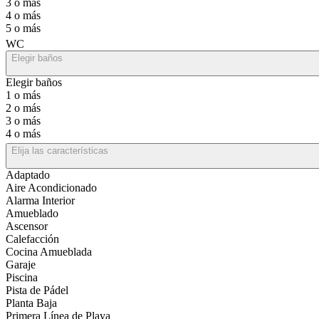
3 o más
4 o más
5 o más
WC
Elegir baños
Elegir baños
1 o más
2 o más
3 o más
4 o más
Elija las características
Adaptado
Aire Acondicionado
Alarma Interior
Amueblado
Ascensor
Calefacción
Cocina Amueblada
Garaje
Piscina
Pista de Pádel
Planta Baja
Primera Línea de Playa