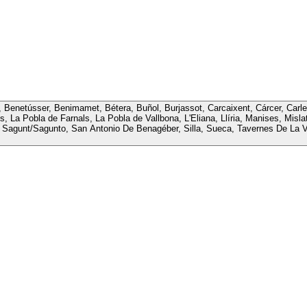
asil, Benetússer, Benimamet, Bétera, Buñol, Burjassot, Carcaixent, Cárcer, Car
, La Pobla de Farnals, La Pobla de Vallbona, L'Eliana, Llíria, Manises, Misla
Sagunt/Sagunto, San Antonio De Benagéber, Silla, Sueca, Tavernes De La Valld