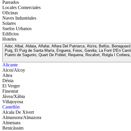
Pareados
Locales Comerciales
Oficinas
Naves Industriales
Solares
Suelos Urbanos
Edificios
Hoteles
Ador, Albal, Aldaia, Alfafar, Alfara Del Patriarca, Alzira, Bellús, Benagu
Puig, El Puig de Santa María, Enguera, Foios, Gandia, La Font D'En Carròs
Puerto de Sagunto, Quart De Poblet, Requena, Rocafort, Rotgla I Corbera, 
Alicante
Alcoi/Alcoy
Altea
Dénia
El Verger
Finestrat
Jávea/Xàbia
Villajoyosa
Castellón
Alcala De Xivert
Almassora/Almazora
Almenara
Benicàssim