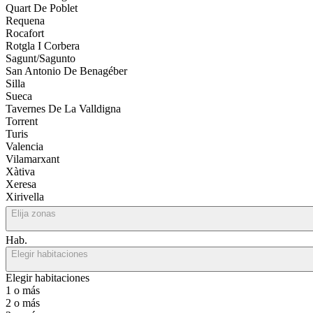
Quart De Poblet
Requena
Rocafort
Rotgla I Corbera
Sagunt/Sagunto
San Antonio De Benagéber
Silla
Sueca
Tavernes De La Valldigna
Torrent
Turis
Valencia
Vilamarxant
Xàtiva
Xeresa
Xirivella
Elija zonas
Hab.
Elegir habitaciones
Elegir habitaciones
1 o más
2 o más