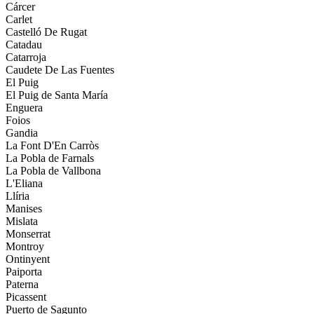
Cárcer
Carlet
Castelló De Rugat
Catadau
Catarroja
Caudete De Las Fuentes
El Puig
El Puig de Santa María
Enguera
Foios
Gandia
La Font D'En Carròs
La Pobla de Farnals
La Pobla de Vallbona
L'Eliana
Llíria
Manises
Mislata
Monserrat
Montroy
Ontinyent
Paiporta
Paterna
Picassent
Puerto de Sagunto