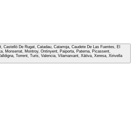
let, Castelló De Rugat, Catadau, Catarroja, Caudete De Las Fuentes, El
ta, Monserrat, Montroy, Ontinyent, Paiporta, Paterna, Picassent,
igna, Torrent, Turis, Valencia, Vilamarxant, Xàtiva, Xeresa, Xirivella