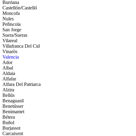
Burriana
Castellón/Castelló
Moncofa
Nules
Peñiscola
San Jorge
Suera/Sueras
Vilareal
Villafranca Del Cid
Vinaròs
Valencia
Ador
Albal
Aldaia
Alfafar
Alfara Del Patriarca
Alzira
Bellús
Benaguasil
Benetússer
Benimamet
Bétera
Buñol
Burjassot
Carcaixent