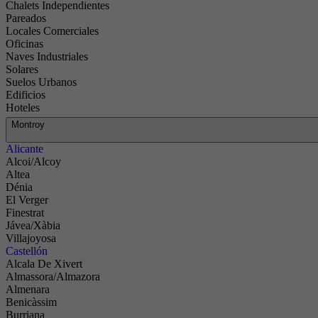
Chalets Independientes
Pareados
Locales Comerciales
Oficinas
Naves Industriales
Solares
Suelos Urbanos
Edificios
Hoteles
Montroy
Alicante
Alcoi/Alcoy
Altea
Dénia
El Verger
Finestrat
Jávea/Xàbia
Villajoyosa
Castellón
Alcala De Xivert
Almassora/Almazora
Almenara
Benicàssim
Burriana