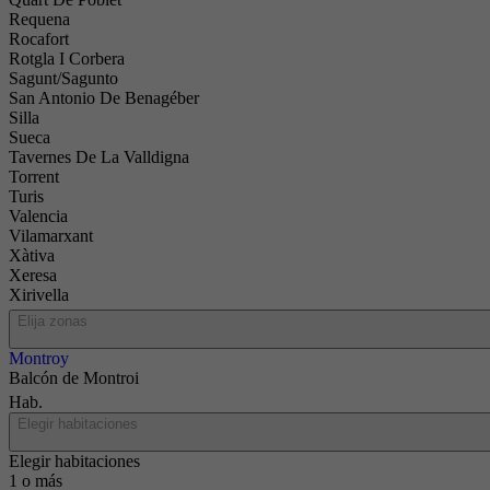
Requena
Rocafort
Rotgla I Corbera
Sagunt/Sagunto
San Antonio De Benagéber
Silla
Sueca
Tavernes De La Valldigna
Torrent
Turis
Valencia
Vilamarxant
Xàtiva
Xeresa
Xirivella
Elija zonas
Montroy
Balcón de Montroi
Hab.
Elegir habitaciones
Elegir habitaciones
1 o más