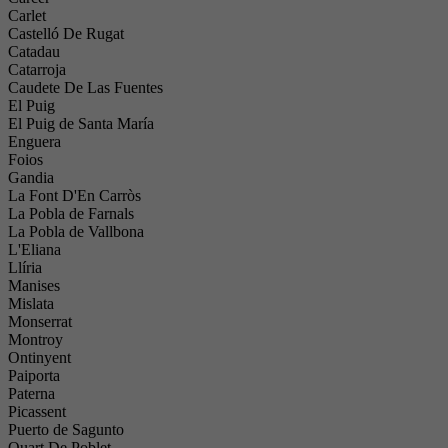
Carlet
Castelló De Rugat
Catadau
Catarroja
Caudete De Las Fuentes
El Puig
El Puig de Santa María
Enguera
Foios
Gandia
La Font D'En Carròs
La Pobla de Farnals
La Pobla de Vallbona
L'Eliana
Llíria
Manises
Mislata
Monserrat
Montroy
Ontinyent
Paiporta
Paterna
Picassent
Puerto de Sagunto
Quart De Poblet