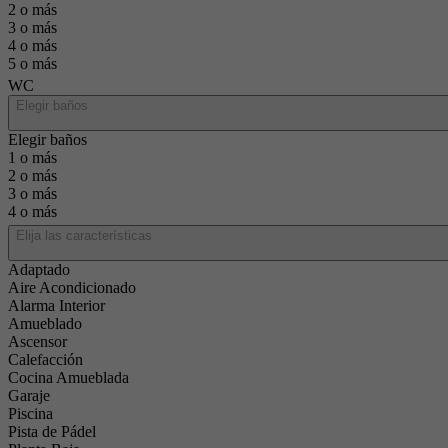
2 o más
3 o más
4 o más
5 o más
WC
Elegir baños
Elegir baños
1 o más
2 o más
3 o más
4 o más
Elija las características
Adaptado
Aire Acondicionado
Alarma Interior
Amueblado
Ascensor
Calefacción
Cocina Amueblada
Garaje
Piscina
Pista de Pádel