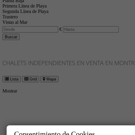
Planta Baja
Primera Línea de Playa
Segunda Línea de Playa
Trastero
Vistas al Mar
€
Buscar
CHALETS INDEPENDIENTES EN VENTA EN MONT
Lista
Grid
Mapa
Mostrar
Consentimiento de Cookies