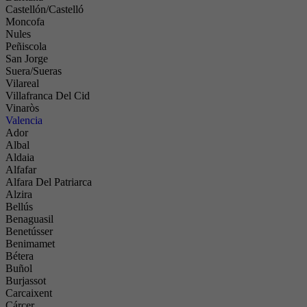
Castellón/Castelló
Moncofa
Nules
Peñiscola
San Jorge
Suera/Sueras
Vilareal
Villafranca Del Cid
Vinaròs
Valencia
Ador
Albal
Aldaia
Alfafar
Alfara Del Patriarca
Alzira
Bellús
Benaguasil
Benetússer
Benimamet
Bétera
Buñol
Burjassot
Carcaixent
Cárcer