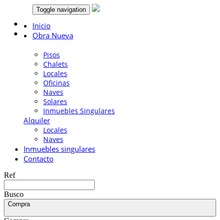
Toggle navigation
Llámanos:
666 003 355
Inicio
Obra Nueva
Venta
Pisos
Chalets
Locales
Oficinas
Naves
Solares
Inmuebles Singulares
Alquiler
Locales
Naves
Inmuebles singulares
Contacto
Ref
Busco
Compra