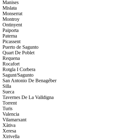
Manises
Mislata
Monserrat
Montroy
Ontinyent
Paiporta
Paterna
Picassent
Puerto de Sagunto
Quart De Poblet
Requena
Rocafort
Rotgla I Corbera
Sagunt/Sagunto
San Antonio De Benagéber
Silla
Sueca
Tavernes De La Valldigna
Torrent
Turis
Valencia
Vilamarxant
Xàtiva
Xeresa
Xirivella