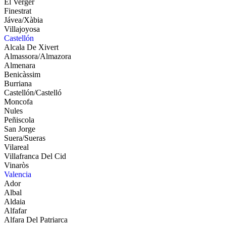
El Verger
Finestrat
Jávea/Xàbia
Villajoyosa
Castellón
Alcala De Xivert
Almassora/Almazora
Almenara
Benicàssim
Burriana
Castellón/Castelló
Moncofa
Nules
Peñiscola
San Jorge
Suera/Sueras
Vilareal
Villafranca Del Cid
Vinaròs
Valencia
Ador
Albal
Aldaia
Alfafar
Alfara Del Patriarca