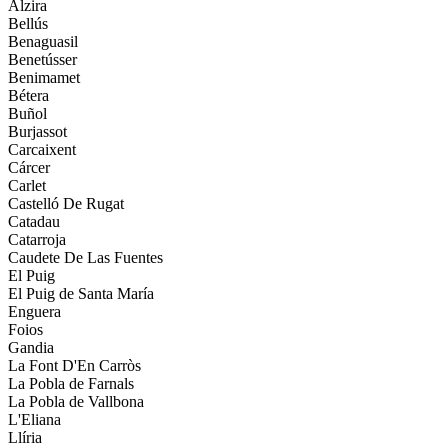
Alzira
Bellús
Benaguasil
Benetússer
Benimamet
Bétera
Buñol
Burjassot
Carcaixent
Cárcer
Carlet
Castelló De Rugat
Catadau
Catarroja
Caudete De Las Fuentes
El Puig
El Puig de Santa María
Enguera
Foios
Gandia
La Font D'En Carròs
La Pobla de Farnals
La Pobla de Vallbona
L'Eliana
Llíria