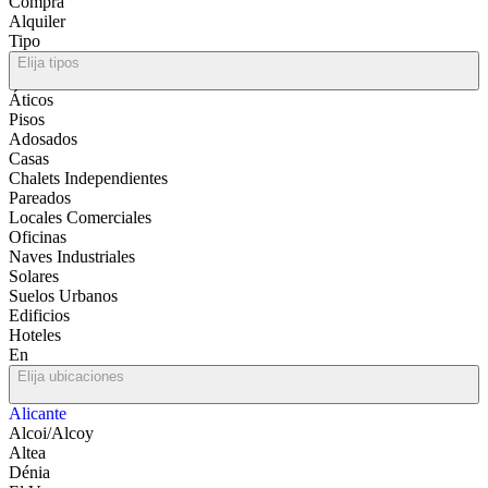
Compra
Alquiler
Tipo
Elija tipos
Áticos
Pisos
Adosados
Casas
Chalets Independientes
Pareados
Locales Comerciales
Oficinas
Naves Industriales
Solares
Suelos Urbanos
Edificios
Hoteles
En
Elija ubicaciones
Alicante
Alcoi/Alcoy
Altea
Dénia