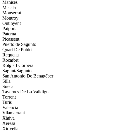
Manises
Mislata
Monserrat
Montroy
Ontinyent
Paiporta
Paterna
Picassent
Puerto de Sagunto
Quart De Poblet
Requena
Rocafort
Rotgla I Corbera
Sagunt/Sagunto
San Antonio De Benagéber
Silla
Sueca
Tavernes De La Valldigna
Torrent
Turis
Valencia
Vilamarxant
Xàtiva
Xeresa
Xirivella