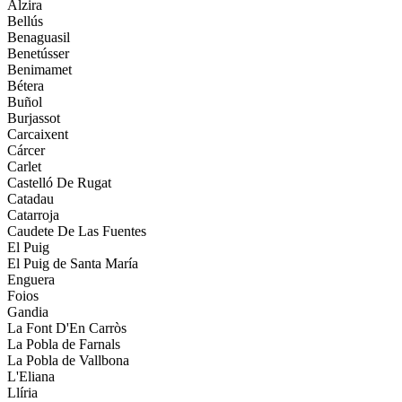
Alzira
Bellús
Benaguasil
Benetússer
Benimamet
Bétera
Buñol
Burjassot
Carcaixent
Cárcer
Carlet
Castelló De Rugat
Catadau
Catarroja
Caudete De Las Fuentes
El Puig
El Puig de Santa María
Enguera
Foios
Gandia
La Font D'En Carròs
La Pobla de Farnals
La Pobla de Vallbona
L'Eliana
Llíria