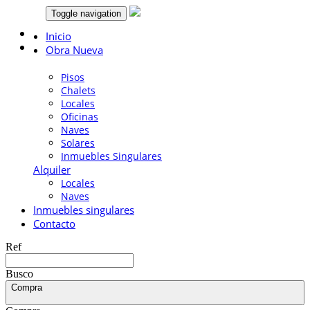
Toggle navigation
Llámanos:
666 003 355
Inicio
Obra Nueva
Venta
Pisos
Chalets
Locales
Oficinas
Naves
Solares
Inmuebles Singulares
Alquiler
Locales
Naves
Inmuebles singulares
Contacto
Ref
Busco
Compra