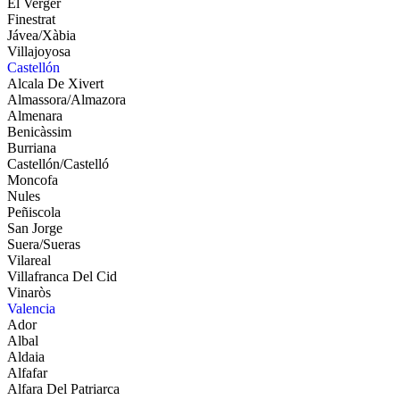
El Verger
Finestrat
Jávea/Xàbia
Villajoyosa
Castellón
Alcala De Xivert
Almassora/Almazora
Almenara
Benicàssim
Burriana
Castellón/Castelló
Moncofa
Nules
Peñiscola
San Jorge
Suera/Sueras
Vilareal
Villafranca Del Cid
Vinaròs
Valencia
Ador
Albal
Aldaia
Alfafar
Alfara Del Patriarca