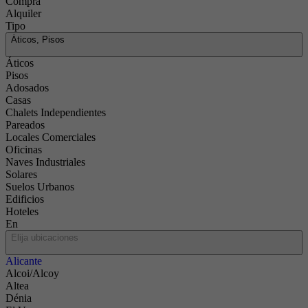
Compra
Alquiler
Tipo
Áticos, Pisos
Áticos
Pisos
Adosados
Casas
Chalets Independientes
Pareados
Locales Comerciales
Oficinas
Naves Industriales
Solares
Suelos Urbanos
Edificios
Hoteles
En
Elija ubicaciones
Alicante
Alcoi/Alcoy
Altea
Dénia