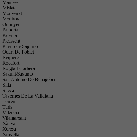
Manises
Mislata
Monserrat
Montroy
Ontinyent
Paiporta
Paterna
Picassent
Puerto de Sagunto
Quart De Poblet
Requena
Rocafort
Rotgla I Corbera
Sagunt/Sagunto
San Antonio De Benagéber
Silla
Sueca
Tavernes De La Valldigna
Torrent
Turis
Valencia
Vilamarxant
Xàtiva
Xeresa
Xirivella