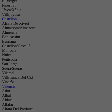
El Verger
Finestrat
Jávea/Xàbia
Villajoyosa
Castellón
Alcala De Xivert
Almassora/Almazora
Almenara
Benicàssim
Burriana
Castellón/Castelló
Moncofa
Nules
Peñiscola
San Jorge
Suera/Sueras
Vilareal
Villafranca Del Cid
Vinaròs
Valencia
Ador
Albal
Aldaia
Alfafar
Alfara Del Patriarca