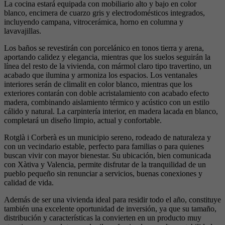
La cocina estará equipada con mobiliario alto y bajo en color
blanco, encimera de cuarzo gris y electrodomésticos integrados,
incluyendo campana, vitrocerámica, horno en columna y
lavavajillas.
Los baños se revestirán con porcelánico en tonos tierra y arena,
aportando calidez y elegancia, mientras que los suelos seguirán la
línea del resto de la vivienda, con mármol claro tipo travertino, un
acabado que ilumina y armoniza los espacios. Los ventanales
interiores serán de climalit en color blanco, mientras que los
exteriores contarán con doble acristalamiento con acabado efecto
madera, combinando aislamiento térmico y acústico con un estilo
cálido y natural. La carpintería interior, en madera lacada en blanco,
completará un diseño limpio, actual y confortable.
Rotglà i Corberà es un municipio sereno, rodeado de naturaleza y
con un vecindario estable, perfecto para familias o para quienes
buscan vivir con mayor bienestar. Su ubicación, bien comunicada
con Xàtiva y Valencia, permite disfrutar de la tranquilidad de un
pueblo pequeño sin renunciar a servicios, buenas conexiones y
calidad de vida.
Además de ser una vivienda ideal para residir todo el año, constituye
también una excelente oportunidad de inversión, ya que su tamaño,
distribución y características la convierten en un producto muy