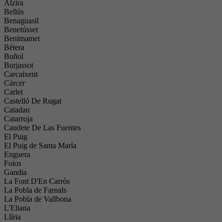
Alzira
Bellús
Benaguasil
Benetússer
Benimamet
Bétera
Buñol
Burjassot
Carcaixent
Cárcer
Carlet
Castelló De Rugat
Catadau
Catarroja
Caudete De Las Fuentes
El Puig
El Puig de Santa María
Enguera
Foios
Gandia
La Font D'En Carròs
La Pobla de Farnals
La Pobla de Vallbona
L'Eliana
Llíria