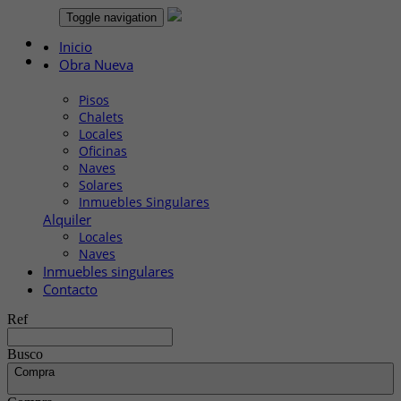
Toggle navigation
Llámanos:
666 003 355
Inicio
Obra Nueva
Venta
Pisos
Chalets
Locales
Oficinas
Naves
Solares
Inmuebles Singulares
Alquiler
Locales
Naves
Inmuebles singulares
Contacto
Ref
Busco
Compra