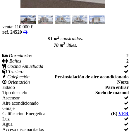
venta:
110.000 €
ref. 24520
2
91 m
construidos.
2
70 m
útiles.
Dormitorios
2
Baños
2
Cocina Amueblada
Trastero
Calefacción
Pre-instalación de aire acondicionado
Orientación
Norte
Estado
Para entrar
Tipo de suelo
Suelo de mármol
Ascensor
Aire acondicionado
Garaje
Calificación Energética
(E)
VER
Luz
Agua
Acceso discapacitados