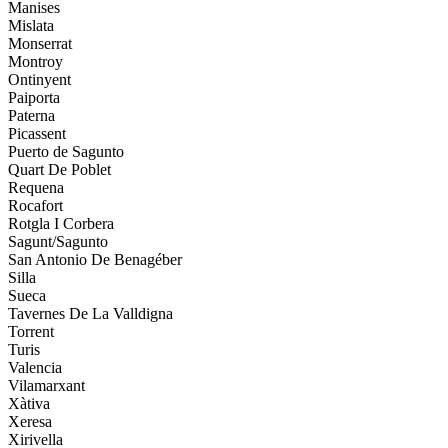
Manises
Mislata
Monserrat
Montroy
Ontinyent
Paiporta
Paterna
Picassent
Puerto de Sagunto
Quart De Poblet
Requena
Rocafort
Rotgla I Corbera
Sagunt/Sagunto
San Antonio De Benagéber
Silla
Sueca
Tavernes De La Valldigna
Torrent
Turis
Valencia
Vilamarxant
Xàtiva
Xeresa
Xirivella