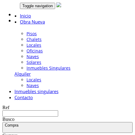
Toggle navigation
Llámanos:
666 003 355
Inicio
Obra Nueva
Venta
Pisos
Chalets
Locales
Oficinas
Naves
Solares
Inmuebles Singulares
Alquiler
Locales
Naves
Inmuebles singulares
Contacto
Ref
Busco
Compra