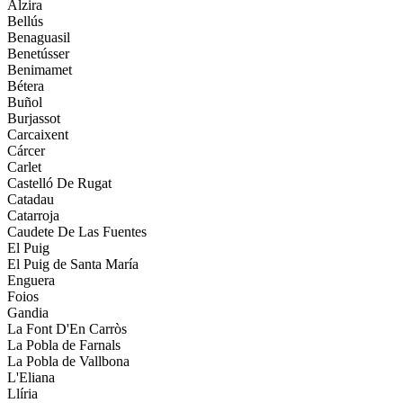
Alzira
Bellús
Benaguasil
Benetússer
Benimamet
Bétera
Buñol
Burjassot
Carcaixent
Cárcer
Carlet
Castelló De Rugat
Catadau
Catarroja
Caudete De Las Fuentes
El Puig
El Puig de Santa María
Enguera
Foios
Gandia
La Font D'En Carròs
La Pobla de Farnals
La Pobla de Vallbona
L'Eliana
Llíria